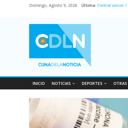
Fuerte caída de 
Domingo, Agosto 9, 2026
Última:
Central venció 1
La morosidad al
Desde que asumió
Vacaciones de i
INICIO
NOTICIAS
DEPORTES
OTRAS 