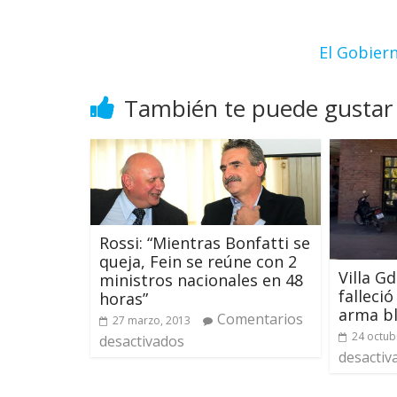
El Gobier
También te puede gustar
Rossi: “Mientras Bonfatti se
queja, Fein se reúne con 2
Villa Gd
ministros nacionales en 48
falleci
horas”
arma b
Comentarios
27 marzo, 2013
24 octub
desactivados
desactiv