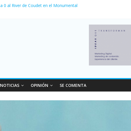
la venta de autos usados en julio: bajó un 12,6% interanual
 a 0 al River de Coudet en el Monumental
canzó su nivel más alto en dos décadas y ya afecta a 400 mil deudor
 Milei cerraron 41.000 kioscos: el sector denuncia crisis como en 2
nvierno con más movimiento y consumo turístico: 4,6 millones de per
NOTICIAS
OPINIÓN
SE COMENTA