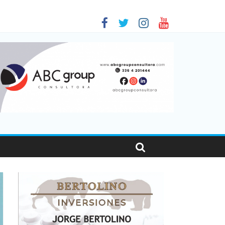
es en Santa Fe
001
sonas viajaron por el país, un 5,9% más que en 2025