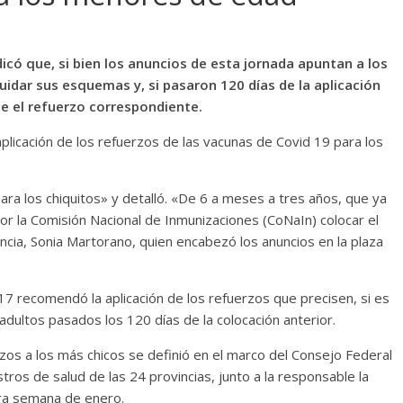
indicó que, si bien los anuncios de esta jornada apuntan a los
idar sus esquemas y, si pasaron 120 días de la aplicación
se el refuerzo correspondiente.
 aplicación de los refuerzos de las vacunas de Covid 19 para los
ara los chiquitos» y detalló. «De 6 a meses a tres años, que ya
por la Comisión Nacional de Inmunizaciones (CoNaIn) colocar el
vincia, Sonia Martorano, quien encabezó los anuncios en la plaza
17 recomendó la aplicación de los refuerzos que precisen, si es
adultos pasados los 120 días de la colocación anterior.
rzos a los más chicos se definió en el marco del Consejo Federal
tros de salud de las 24 provincias, junto a la responsable la
mera semana de enero.