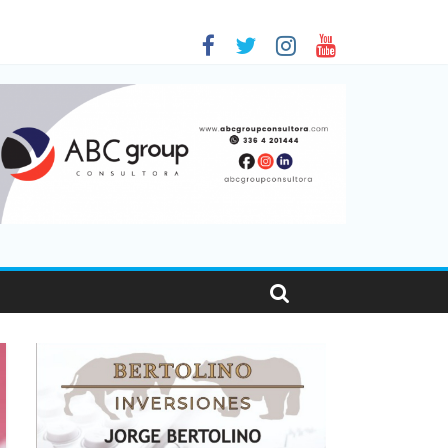
 en Santa Fe
1
nas viajaron por el país, un 5,9% más que en 2025