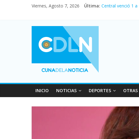
Fuerte caída de la
Viernes, Agosto 7, 2026
Última:
Central venció 1 a
La morosidad alca
Desde que asumió M
Vacaciones de invi
INICIO
NOTICIAS
DEPORTES
OTRAS 