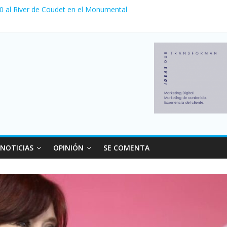
 venta de autos usados en julio: bajó un 12,6% interanual
 0 al River de Coudet en el Monumental
nzó su nivel más alto en dos décadas y ya afecta a 400 mil deudores
ilei cerraron 41.000 kioscos: el sector denuncia crisis como en 200
erno con más movimiento y consumo turístico: 4,6 millones de perso
NOTICIAS
OPINIÓN
SE COMENTA