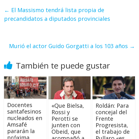
←
El Massismo tendrá lista propia de
precandidatos a diputados provinciales
Murió el actor Guido Gorgatti a los 103 años
→
También te puede gustar
Docentes
«Que Bielsa,
Roldán: Para
santafesinos
Rossi y
concejal del
nucleados en
Perotti se
Frente
Amsafé
junten con
Progresista,
pararán la
Obeid, que
el trabajo de
próxima
acompañó a
Pullaro «es