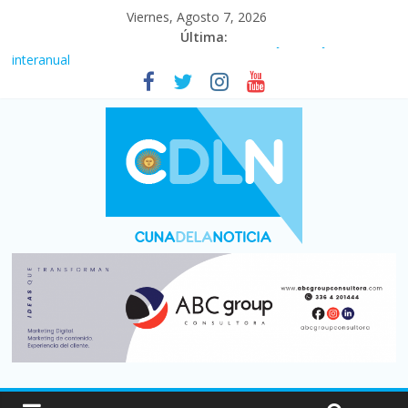
Viernes, Agosto 7, 2026
Última:
Fuerte caída de la venta de autos usados en julio: bajó un 12,6%
interanual
Central venció 1 a 0 al River de Coudet en el Monumental
La morosidad alcanzó su nivel más alto en dos décadas y ya
afecta a 400 mil deudores en Santa Fe
Desde que asumió Milei cerraron 41.000 kioscos: el sector
denuncia crisis como en 2001
Vacaciones de invierno con más movimiento y consumo
turístico: 4,6 millones de personas viajaron por el país, un 5,9%
más que en 2025