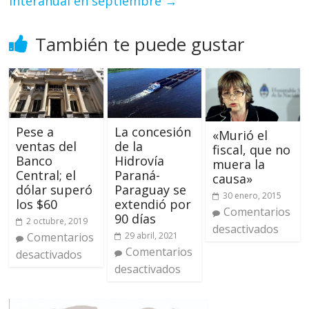
interanual en septiembre
→
También te puede gustar
Pese a
La concesión
«Murió el
ventas del
de la
fiscal, que no
Banco
Hidrovía
muera la
Central; el
Paraná-
causa»
dólar superó
Paraguay se
30 enero, 2015
los $60
extendió por
Comentarios
90 días
2 octubre, 2019
desactivados
Comentarios
29 abril, 2021
Comentarios
desactivados
desactivados