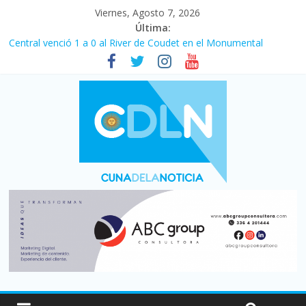
Viernes, Agosto 7, 2026
Última:
Fuerte caída de la venta de autos usados en julio: bajó un 12,6%
interanual
Central venció 1 a 0 al River de Coudet en el Monumental
La morosidad alcanzó su nivel más alto en dos décadas y ya
afecta a 400 mil deudores en Santa Fe
Desde que asumió Milei cerraron 41.000 kioscos: el sector
denuncia crisis como en 2001
Vacaciones de invierno con más movimiento y consumo
turístico: 4,6 millones de personas viajaron por el país, un 5,9%
más que en 2025