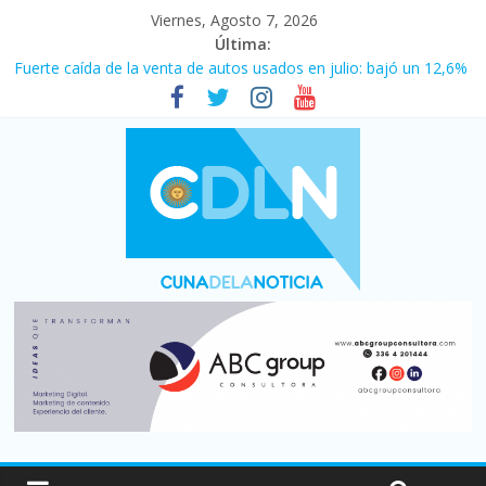
Viernes, Agosto 7, 2026
Última:
Fuerte caída de la venta de autos usados en julio: bajó un 12,6%
interanual
Central venció 1 a 0 al River de Coudet en el Monumental
La morosidad alcanzó su nivel más alto en dos décadas y ya
afecta a 400 mil deudores en Santa Fe
Desde que asumió Milei cerraron 41.000 kioscos: el sector
denuncia crisis como en 2001
Vacaciones de invierno con más movimiento y consumo
turístico: 4,6 millones de personas viajaron por el país, un 5,9%
más que en 2025