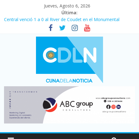
Jueves, Agosto 6, 2026
Última:
Fuerte caída de la venta de autos usados en julio: bajó un 12,6%
interanual
Central venció 1 a 0 al River de Coudet en el Monumental
La morosidad alcanzó su nivel más alto en dos décadas y ya
afecta a 400 mil deudores en Santa Fe
Desde que asumió Milei cerraron 41.000 kioscos: el sector
denuncia crisis como en 2001
Vacaciones de invierno con más movimiento y consumo
turístico: 4,6 millones de personas viajaron por el país, un 5,9%
más que en 2025