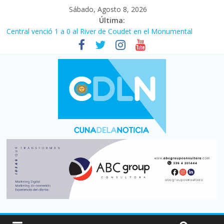
Sábado, Agosto 8, 2026
Última:
Fuerte caída de la venta de autos usados en julio: bajó un 12,6%
interanual
Central venció 1 a 0 al River de Coudet en el Monumental
La morosidad alcanzó su nivel más alto en dos décadas y ya
afecta a 400 mil deudores en Santa Fe
Desde que asumió Milei cerraron 41.000 kioscos: el sector
denuncia crisis como en 2001
Vacaciones de invierno con más movimiento y consumo
turístico: 4,6 millones de personas viajaron por el país, un 5,9%
más que en 2025