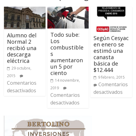
Todo sube:
Alumno del
Según Cesyac
Los
Normal 2
en enero se
combustible
recibió una
estimó una
s
descarga
canasta
aumentaron
eléctrica
básica de
un 5 por
29 octubre,
$12.444
ciento
2015
9 febrero, 2015
14 noviembre,
Comentarios
Comentarios
2019
desactivados
desactivados
Comentarios
desactivados