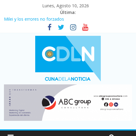
Lunes, Agosto 10, 2026
Última:
Milei y los errores no forzados
El agro argentino logró un récord histórico de exportaciones en
el primer semestre de 2026
La construcción cayó 4,1% en junio y registró su cuarta baja del
año
El consumo sigue frenado: las ventas minoristas cayeron 3,8 en
julio y acumulan siete meses en baja
Newell’s cayó 2 a 1 ante Defensa y Justicia en Florencio Varela
por la cuarta fecha del Clausura