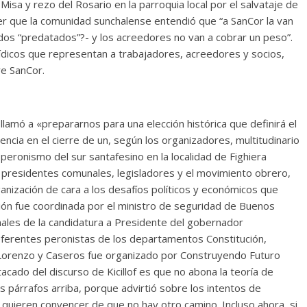
a Misa y rezo del Rosario en la parroquia local por el salvataje de
er que la comunidad sunchalense entendió que “a SanCor la van
dos “predatados”?- y los acreedores no van a cobrar un peso”.
ídicos que representan a trabajadores, acreedores y socios,
re SanCor.
 llamó a «prepararnos para una elección histórica que definirá el
encia en el cierre de un, según los organizadores, multitudinario
 peronismo del sur santafesino en la localidad de Fighiera
 presidentes comunales, legisladores y el movimiento obrero,
anización de cara a los desafíos políticos y económicos que
exión fue coordinada por el ministro de seguridad de Buenos
nales de la candidatura a Presidente del gobernador
referentes peronistas de los departamentos Constitución,
 Lorenzo y Caseros fue organizado por Construyendo Futuro
cado del discurso de Kicillof es que no abona la teoría de
párrafos arriba, porque advirtió sobre los intentos de
quieren convencer de que no hay otro camino. Incluso ahora, si