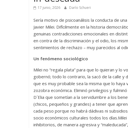
17 junio, 2026
Darío Schueri
Sería motivo de psicoanálisis la conducta de una
Javier Milei. Difícilmente en la historia democ
genuinas contradicciones emocionales en distin
en contra de la discriminación y el odio, los mi
sentimientos de rechazo – muy parecidos al odio-
Un fenómeno sociológico
Milei no “regala plata” para que lo quieran y lo
gobernó; todo lo contrario, la sacó de la calle y
que es muy probable sea la misma que lo haya 
zozobra económica. Eliminó privilegios y fulminó 
D´Elia que sometían a la servidumbre a los bene
(chicos, pequeños y grandes) a tener que aprende
cada peso porque no habrá dádivas ni subsidios
socio económicos culturales todos los días.Milei
inhibitorios, de manera agresiva y “maleducada”