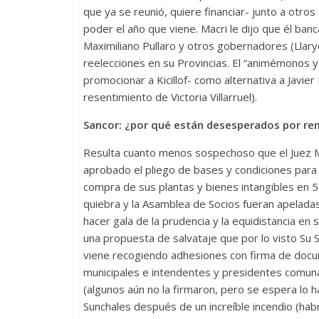
que ya se reunió, quiere financiar- junto a otros
poder el año que viene. Macri le dijo que él banc
Maximiliano Pullaro y otros gobernadores (Llary
reelecciones en su Provincias. El “animémonos y
promocionar a Kicillof- como alternativa a Javier
resentimiento de Victoria Villarruel).
Sancor: ¿por qué están desesperados por re
Resulta cuanto menos sospechoso que el Juez Ma
aprobado el pliego de bases y condiciones para 
compra de sus plantas y bienes intangibles en 
quiebra y la Asamblea de Socios fueran apelad
hacer gala de la prudencia y la equidistancia e
una propuesta de salvataje que por lo visto Su
viene recogiendo adhesiones con firma de docum
municipales e intendentes y presidentes comuna
(algunos aún no la firmaron, pero se espera lo 
Sunchales después de un increíble incendio (habr