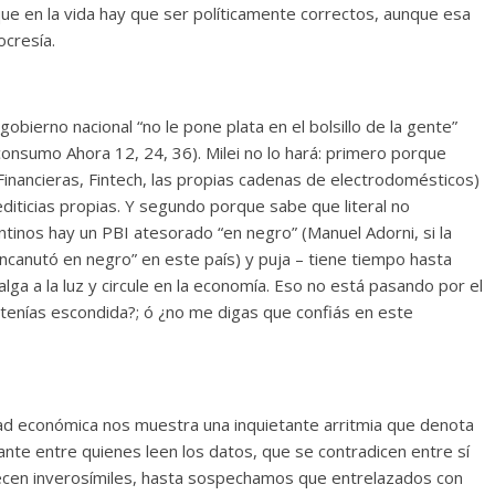
ue en la vida hay que ser políticamente correctos, aunque esa
ocresía.
bierno nacional “no le pone plata en el bolsillo de la gente”
consumo Ahora 12, 24, 36). Milei no lo hará: primero porque
inancieras, Fintech, las propias cadenas de electrodomésticos)
diticias propias. Y segundo porque sabe que literal no
tinos hay un PBI atesorado “en negro” (Manuel Adorni, si la
“encanutó en negro” en este país) y puja – tiene tiempo hasta
lga a la luz y circule en la economía. Eso no está pasando por el
 tenías escondida?; ó ¿no me digas que confiás en este
dad económica nos muestra una inquietante arritmia que denota
nte entre quienes leen los datos, que se contradicen entre sí
recen inverosímiles, hasta sospechamos que entrelazados con