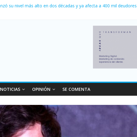
a 0 al River de Coudet en el Monumental
nzó su nivel más alto en dos décadas y ya afecta a 400 mil deudores
Milei cerraron 41.000 kioscos: el sector denuncia crisis como en 20
ierno con más movimiento y consumo turístico: 4,6 millones de perso
 venta de autos usados en julio: bajó un 12,6% interanual
NOTICIAS
OPINIÓN
SE COMENTA