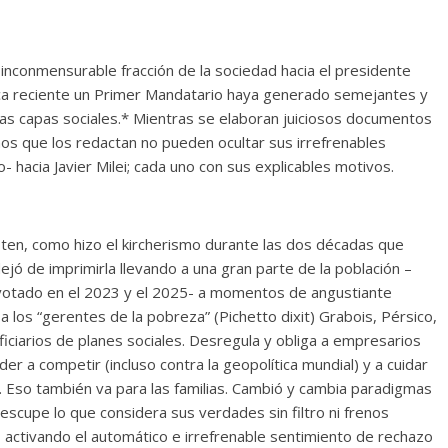
 inconmensurable fracción de la sociedad hacia el presidente
rática reciente un Primer Mandatario haya generado semejantes y
tas capas sociales.* Mientras se elaboran juiciosos documentos
smos que los redactan no pueden ocultar sus irrefrenables
 hacia Javier Milei; cada uno con sus explicables motivos.
 voten, como hizo el kircherismo durante las dos décadas que
 dejó de imprimirla llevando a una gran parte de la población –
votado en el 2023 y el 2025- a momentos de angustiante
a los “gerentes de la pobreza” (Pichetto dixit) Grabois, Pérsico,
ficiarios de planes sociales. Desregula y obliga a empresarios
r a competir (incluso contra la geopolítica mundial) y a cuidar
. Eso también va para las familias. Cambió y cambia paradigmas
 escupe lo que considera sus verdades sin filtro ni frenos
, activando el automático e irrefrenable sentimiento de rechazo