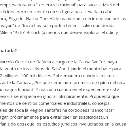
 empresarios- una “tercera vía racional” para sacar a Milei del
a la idea pero no cuente con su figura para llevarla a cabo.
ora, Frigerio, Nacho Torres) le mandaron a decir que van por las
 vayan” de Rocca hoy solo podría tener – salvo que decida
 Milei a “Pato” Bullrich (a menos que desee explorar el odio y
matarla?
rcelo Gelcich de Rafaela a cargo de la Causa SanCor, haya
la venta de los activos de SanCor, fijando el monto base para
52 millones 100 mil dólares. Sobremanera cuando la misma
as ante la Cámara.¿Por qué semejante premura de quien debiera
n su magna función?. Y más aún cuando en el expediente existe
 Señoría se empeña en ignorar olímpicamente. Propuesta que
entos de centros comerciales e industriales, concejos
les de toda la Región santafesina cordobesa “sancorista”
hagan próximamente para evitar caer en suspicacias).En
ían sido dos) que los estudios jurídicos involucrados en la causa