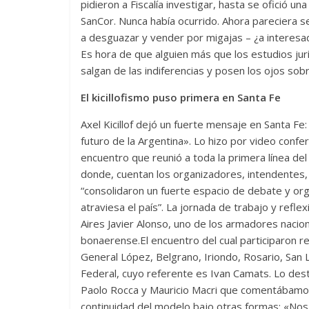
pidieron a Fiscalía investigar, hasta se ofició un
SanCor. Nunca había ocurrido. Ahora pareciera s
a desguazar y vender por migajas – ¿a interesa
Es hora de que alguien más que los estudios jur
salgan de las indiferencias y posen los ojos sob
El kicillofismo puso primera en Santa Fe
Axel Kicillof dejó un fuerte mensaje en Santa Fe:
futuro de la Argentina». Lo hizo por video confer
encuentro que reunió a toda la primera línea del
donde, cuentan los organizadores, intendentes,
“consolidaron un fuerte espacio de debate y org
atraviesa el país”. La jornada de trabajo y refl
Aires Javier Alonso, uno de los armadores nacio
bonaerense.El encuentro del cual participaron 
General López, Belgrano, Iriondo, Rosario, San
Federal, cuyo referente es Ivan Camats. Lo desta
Paolo Rocca y Mauricio Macri que comentábamos 
continuidad del modelo bajo otras formas: «Nos 