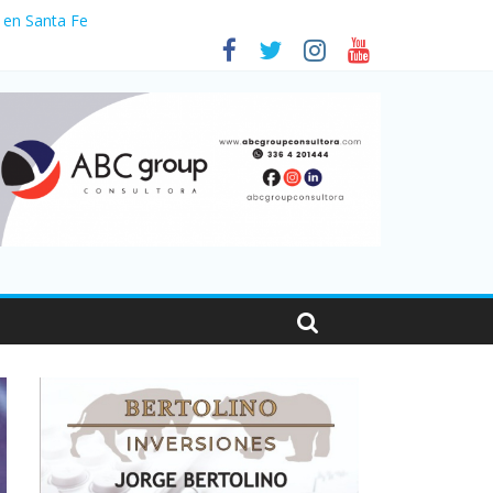
 en Santa Fe
01
nas viajaron por el país, un 5,9% más que en 2025