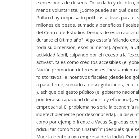
expresiones de deseos. De un lado y del otro, 
menos voluntarista. ¿Cómo puede ser qué desd
Pullaro haya impulsado políticas activas para el 
millones de pesos, sumado a beneficios fiscales 
del Centro de Estudios Demos de esta capital d
durante el último año?. Algo estaría fallando en
toda su dimensión, esos números). Apyme, la UIS
actividad fabril, culpando por el receso a la “exc
activas”, tales como créditos accesibles (el gob
Nación promociona interesantes líneas- mientra
“distorsivos” e incentivos fiscales (desde los go
a paso firme, sumado a desregulaciones, en el c
), achique del gasto público (el gobierno nacional
pondera su capacidad de ahorro y eficiencia).¿E
empresarial. El problema no sería la economía n
indefectiblemente por desconocerla). La disyunti
como por ejemplo frente a Vacas Sagradas como
ridiculizar como “Don Chatarrín” (después que se
Muerta frente a una empresa de la India). Por n