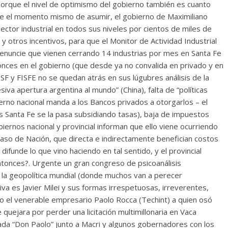
porque el nivel de optimismo del gobierno también es cuanto
e el momento mismo de asumir, el gobierno de Maximiliano
sector industrial en todos sus niveles por cientos de miles de
y otros incentivos, para que el Monitor de Actividad Industrial
enuncie que vienen cerrando 14 industrias por mes en Santa Fe
tonces en el gobierno (que desde ya no convalida en privado y en
F y FISFE no se quedan atrás en sus lúgubres análisis de la
esiva apertura argentina al mundo” (China), falta de “políticas
ierno nacional manda a los Bancos privados a otorgarlos – el
s Santa Fe se la pasa subsidiando tasas), baja de impuestos
biernos nacional y provincial informan que ello viene ocurriendo
aso de Nación, que directa e indirectamente benefician costos
 difunde lo que vino haciendo en tal sentido, y el provincial
ntonces?. Urgente un gran congreso de psicoanálisis
i la geopolítica mundial (donde muchos van a perecer
va es Javier Milei y sus formas irrespetuosas, irreverentes,
 el venerable empresario Paolo Rocca (Techint) a quien osó
 quejara por perder una licitación multimillonaria en Vaca
ada “Don Paolo” junto a Macri y algunos gobernadores con los