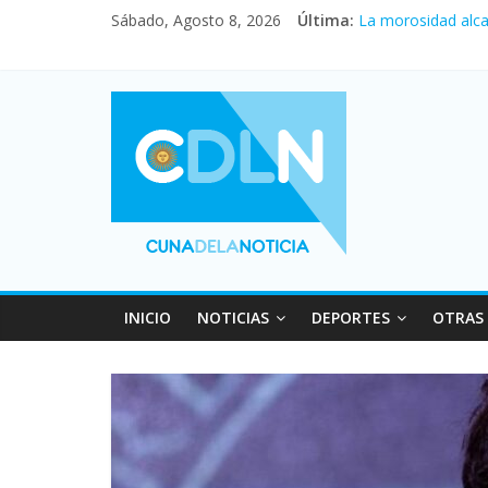
Central venció 1 
Sábado, Agosto 8, 2026
Última:
La morosidad alca
Desde que asumió 
Vacaciones de inv
Fuerte caída de la
INICIO
NOTICIAS
DEPORTES
OTRAS 