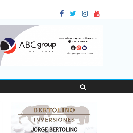
as viajaron por el país, un 5,9% más que en 2025