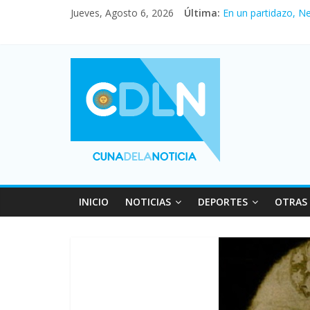
Pullaro mejora sus 
Jueves, Agosto 6, 2026
Última:
En un partidazo, N
Vacaciones de invi
Fuerte caída de la 
Central venció 1 a
INICIO
NOTICIAS
DEPORTES
OTRAS 