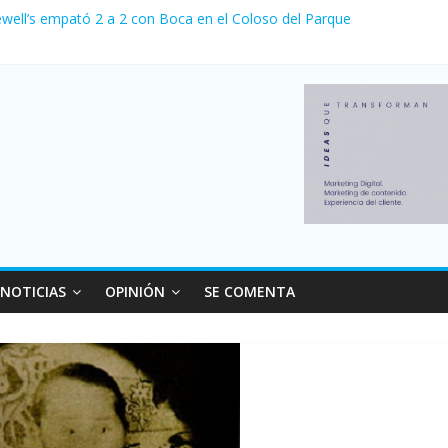
relaciones con el Gobierno nacional
ewell’s empató 2 a 2 con Boca en el Coloso del Parque
erno con más movimiento y consumo turístico: 4,6 millones de person
venta de autos usados en julio: bajó un 12,6% interanual
 0 al River de Coudet en el Monumental
NOTICIAS
OPINIÓN
SE COMENTA