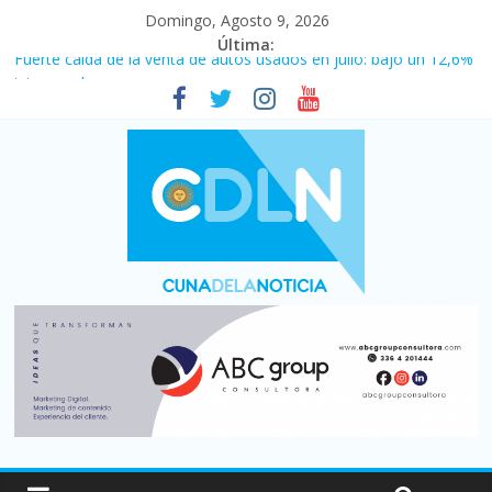
Domingo, Agosto 9, 2026
Última:
Fuerte caída de la venta de autos usados en julio: bajó un 12,6%
interanual
Central venció 1 a 0 al River de Coudet en el Monumental
La morosidad alcanzó su nivel más alto en dos décadas y ya
afecta a 400 mil deudores en Santa Fe
Desde que asumió Milei cerraron 41.000 kioscos: el sector
denuncia crisis como en 2001
Vacaciones de invierno con más movimiento y consumo
turístico: 4,6 millones de personas viajaron por el país, un 5,9%
más que en 2025