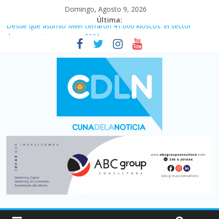
Domingo, Agosto 9, 2026
Última:
Desde que asumió Milei cerraron 41.000 kioscos: el sector
denuncia crisis como en 2001
Vacaciones de invierno con más movimiento y consumo
turístico: 4,6 millones de personas viajaron por el país, un 5,9%
más que en 2025
El agro argentino logró un récord histórico de exportaciones en
el primer semestre de 2026
Duelo internacional: Falleció Jorge Messi, el papá de Leo
La morosidad alcanzó su nivel más alto en dos décadas y ya
afecta a 400 mil deudores en Santa Fe