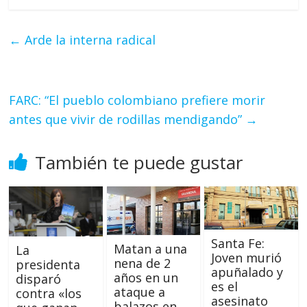
←
Arde la interna radical
FARC: “El pueblo colombiano prefiere morir
antes que vivir de rodillas mendigando”
→
También te puede gustar
Santa Fe:
Matan a una
La
Joven murió
nena de 2
presidenta
apuñalado y
años en un
disparó
es el
ataque a
contra «los
asesinato
balazos en