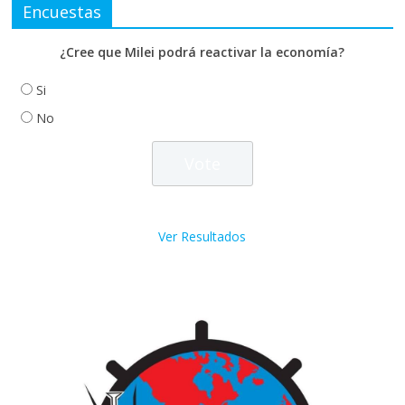
Encuestas
¿Cree que Milei podrá reactivar la economía?
Si
No
Ver Resultados