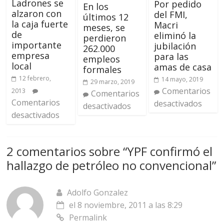
Ladrones se
Por pedido
En los
alzaron con
del FMI,
últimos 12
la caja fuerte
Macri
meses, se
de
eliminó la
perdieron
importante
jubilación
262.000
empresa
para las
empleos
local
amas de casa
formales
12 febrero,
14 mayo, 2019
29 marzo, 2019
Comentarios
2013
Comentarios
Comentarios
desactivados
desactivados
desactivados
2 comentarios sobre “
YPF confirmó el
hallazgo de petróleo no convencional
”
Adolfo Gonzalez
el 8 noviembre, 2011 a las 8:29
Permalink