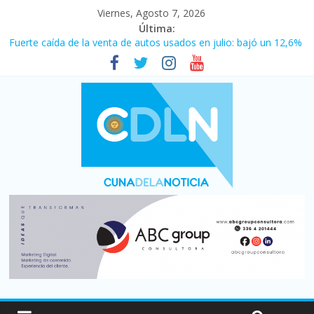
Viernes, Agosto 7, 2026
Última:
Fuerte caída de la venta de autos usados en julio: bajó un 12,6%
interanual
Central venció 1 a 0 al River de Coudet en el Monumental
La morosidad alcanzó su nivel más alto en dos décadas y ya
afecta a 400 mil deudores en Santa Fe
Desde que asumió Milei cerraron 41.000 kioscos: el sector
denuncia crisis como en 2001
Vacaciones de invierno con más movimiento y consumo
turístico: 4,6 millones de personas viajaron por el país, un 5,9%
más que en 2025