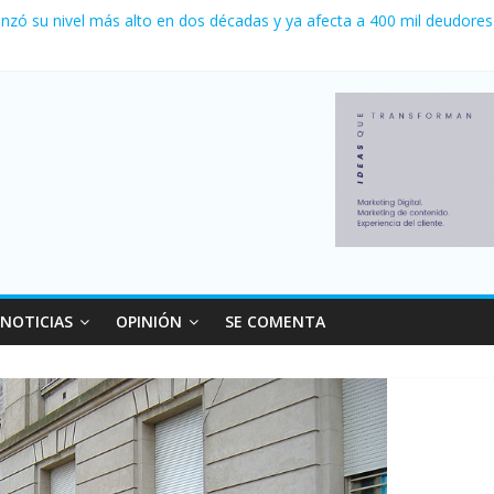
a 0 al River de Coudet en el Monumental
nzó su nivel más alto en dos décadas y ya afecta a 400 mil deudores
Milei cerraron 41.000 kioscos: el sector denuncia crisis como en 20
ierno con más movimiento y consumo turístico: 4,6 millones de perso
 venta de autos usados en julio: bajó un 12,6% interanual
NOTICIAS
OPINIÓN
SE COMENTA