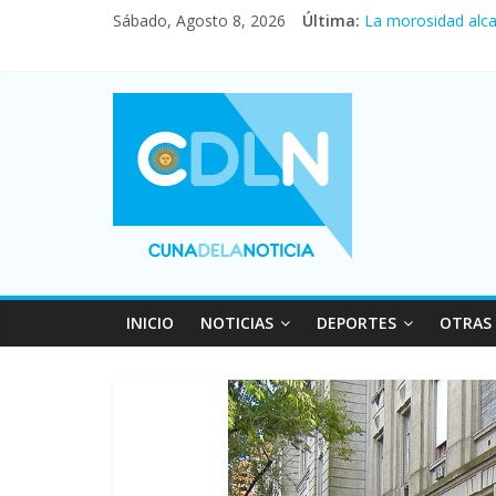
Central venció 1 
Sábado, Agosto 8, 2026
Última:
La morosidad alca
Desde que asumió 
Vacaciones de inv
Fuerte caída de la
INICIO
NOTICIAS
DEPORTES
OTRAS 