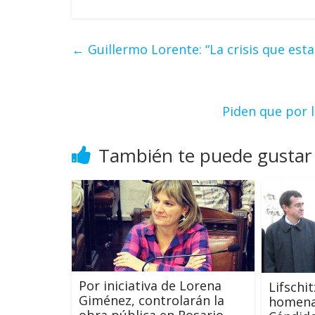
←
Guillermo Lorente: “La crisis que es
Piden que por 
También te puede gustar
Por iniciativa de Lorena
Lifschi
Giménez, controlarán la
homena
obra pública en Rosario