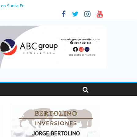
 en Santa Fe
01
nas viajaron por el país, un 5,9% más que en 2025