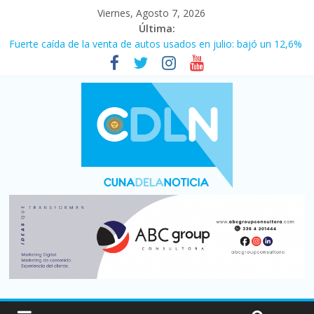
Viernes, Agosto 7, 2026
Última:
Fuerte caída de la venta de autos usados en julio: bajó un 12,6%
interanual
Central venció 1 a 0 al River de Coudet en el Monumental
La morosidad alcanzó su nivel más alto en dos décadas y ya
afecta a 400 mil deudores en Santa Fe
Desde que asumió Milei cerraron 41.000 kioscos: el sector
denuncia crisis como en 2001
Vacaciones de invierno con más movimiento y consumo
turístico: 4,6 millones de personas viajaron por el país, un 5,9%
más que en 2025