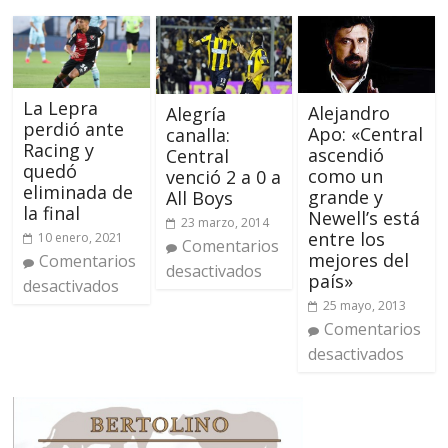
La Lepra
Alejandro
Alegría
perdió ante
Apo: «Central
canalla:
Racing y
ascendió
Central
quedó
como un
venció 2 a 0 a
eliminada de
grande y
All Boys
la final
Newell’s está
23 marzo, 2014
entre los
10 enero, 2021
Comentarios
mejores del
Comentarios
desactivados
país»
desactivados
25 mayo, 2013
Comentarios
desactivados