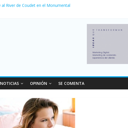
 0 al River de Coudet en el Monumental
relaciones con el Gobierno nacional
ewell’s empató 2 a 2 con Boca en el Coloso del Parque
erno con más movimiento y consumo turístico: 4,6 millones de person
NOTICIAS
OPINIÓN
SE COMENTA