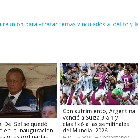
 reunión para «tratar temas vinculados al delito y l
Con sufrimiento, Argentina
venció a Suiza 3 a 1 y
: Del Sel se quedó
clasificó a las semifinales
 en la inauguración
del Mundial 2026
sesiones ordinarias
Comentarios
12 julio, 2026