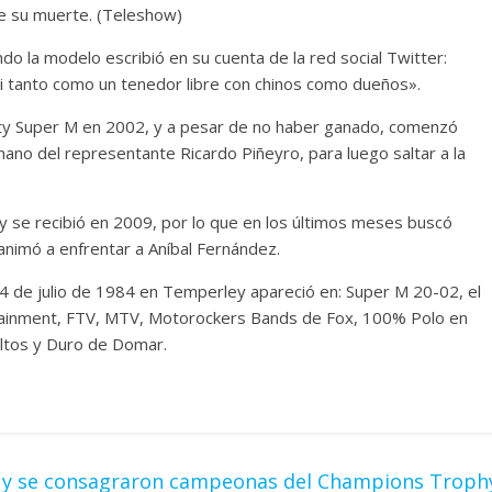
de su muerte. (Teleshow)
ndo la modelo escribió en su cuenta de la red social Twitter:
asi tanto como un tenedor libre con chinos como dueños».
lity Super M en 2002, y a pesar de no haber ganado, comenzó
mano del representante Ricardo Piñeyro, para luego saltar a la
y se recibió en 2009, por lo que en los últimos meses buscó
animó a enfrentar a Aníbal Fernández.
l 4 de julio de 1984 en Temperley apareció en: Super M 20-02, el
ertainment, FTV, MTV, Motorockers Bands de Fox, 100% Polo en
ueltos y Duro de Domar.
a y se consagraron campeonas del Champions Troph