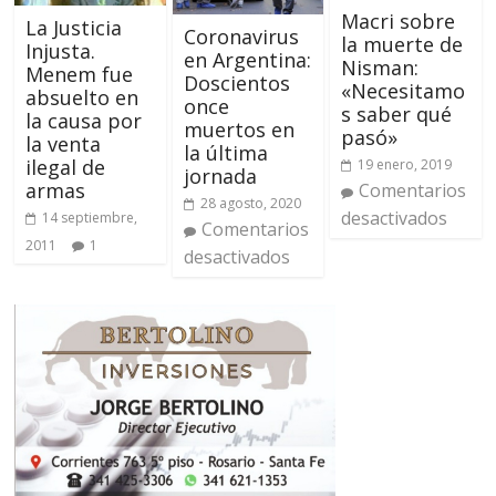
Macri sobre
La Justicia
Coronavirus
la muerte de
Injusta.
en Argentina:
Nisman:
Menem fue
Doscientos
«Necesitamo
absuelto en
once
s saber qué
la causa por
muertos en
pasó»
la venta
la última
ilegal de
19 enero, 2019
jornada
armas
Comentarios
28 agosto, 2020
desactivados
14 septiembre,
Comentarios
2011
1
desactivados