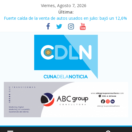
Viernes, Agosto 7, 2026
Última:
Fuerte caída de la venta de autos usados en julio: bajó un 12,6%
interanual
Central venció 1 a 0 al River de Coudet en el Monumental
La morosidad alcanzó su nivel más alto en dos décadas y ya
afecta a 400 mil deudores en Santa Fe
Desde que asumió Milei cerraron 41.000 kioscos: el sector
denuncia crisis como en 2001
Vacaciones de invierno con más movimiento y consumo
turístico: 4,6 millones de personas viajaron por el país, un 5,9%
más que en 2025