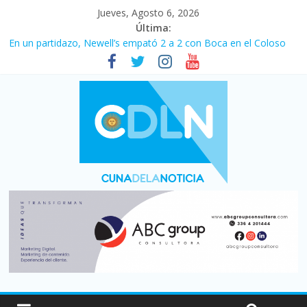
Jueves, Agosto 6, 2026
Última:
En un partidazo, Newell’s empató 2 a 2 con Boca en el Coloso
del Parque
Vacaciones de invierno con más movimiento y consumo
turístico: 4,6 millones de personas viajaron por el país, un 5,9%
más que en 2025
Fuerte caída de la venta de autos usados en julio: bajó un 12,6%
interanual
Central venció 1 a 0 al River de Coudet en el Monumental
Pullaro mejora sus relaciones con el Gobierno nacional