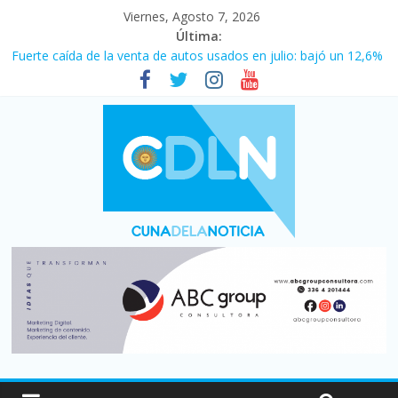
Viernes, Agosto 7, 2026
Última:
Fuerte caída de la venta de autos usados en julio: bajó un 12,6%
interanual
Central venció 1 a 0 al River de Coudet en el Monumental
La morosidad alcanzó su nivel más alto en dos décadas y ya
afecta a 400 mil deudores en Santa Fe
Desde que asumió Milei cerraron 41.000 kioscos: el sector
denuncia crisis como en 2001
Vacaciones de invierno con más movimiento y consumo
turístico: 4,6 millones de personas viajaron por el país, un 5,9%
más que en 2025