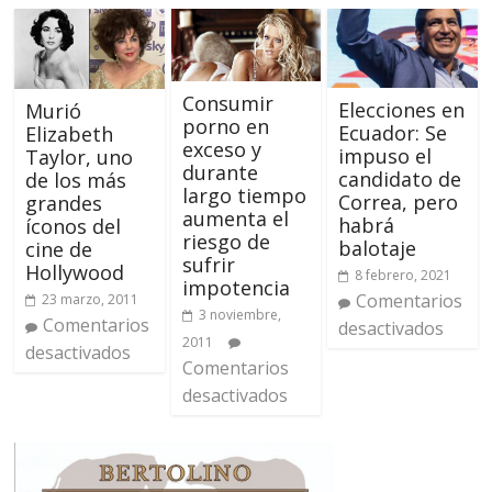
Consumir
Elecciones en
Murió
porno en
Ecuador: Se
Elizabeth
exceso y
impuso el
Taylor, uno
durante
candidato de
de los más
largo tiempo
Correa, pero
grandes
aumenta el
habrá
íconos del
riesgo de
balotaje
cine de
sufrir
Hollywood
8 febrero, 2021
impotencia
Comentarios
23 marzo, 2011
3 noviembre,
Comentarios
desactivados
2011
desactivados
Comentarios
desactivados