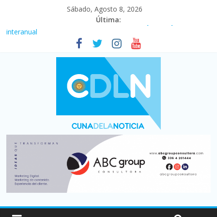
Sábado, Agosto 8, 2026
Última:
Fuerte caída de la venta de autos usados en julio: bajó un 12,6%
interanual
Central venció 1 a 0 al River de Coudet en el Monumental
La morosidad alcanzó su nivel más alto en dos décadas y ya
afecta a 400 mil deudores en Santa Fe
Desde que asumió Milei cerraron 41.000 kioscos: el sector
denuncia crisis como en 2001
Vacaciones de invierno con más movimiento y consumo
turístico: 4,6 millones de personas viajaron por el país, un 5,9%
más que en 2025