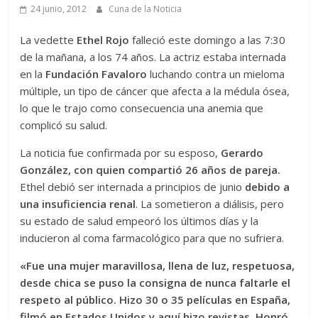
24 junio, 2012
Cuna de la Noticia
La vedette
Ethel Rojo
falleció este domingo a las 7:30
de la mañana, a los 74 años. La actriz estaba internada
en la
Fundación Favaloro
luchando contra un mieloma
múltiple, un tipo de cáncer que afecta a la médula ósea,
lo que le trajo como consecuencia una anemia que
complicó su salud.
La noticia fue confirmada por su esposo,
Gerardo
González, con quien compartió 26 años de pareja.
Ethel debió ser internada a principios de junio
debido a
una insuficiencia renal
. La sometieron a diálisis, pero
su estado de salud empeoró los últimos días y la
inducieron al coma farmacológico para que no sufriera.
«Fue una mujer maravillosa, llena de luz, respetuosa,
desde chica se puso la consigna de nunca faltarle el
respeto al público. Hizo 30 o 35 películas en España,
filmó en Estados Unidos y aquí hizo revistas. Honró