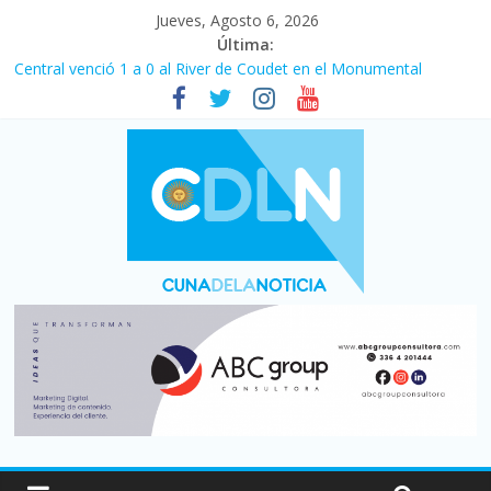
Jueves, Agosto 6, 2026
Última:
Fuerte caída de la venta de autos usados en julio: bajó un 12,6%
interanual
Central venció 1 a 0 al River de Coudet en el Monumental
La morosidad alcanzó su nivel más alto en dos décadas y ya
afecta a 400 mil deudores en Santa Fe
Desde que asumió Milei cerraron 41.000 kioscos: el sector
denuncia crisis como en 2001
Vacaciones de invierno con más movimiento y consumo
turístico: 4,6 millones de personas viajaron por el país, un 5,9%
más que en 2025