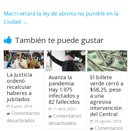
Macri vetará la ley de aborto no punible en la
Ciudad
→
También te puede gustar
La Justicia
Avanza la
El billete
ordenó
pandemia:
verde cerró a
recalcular
Hay 1.975
$58,25, pese
haberes a
infectados y
a una
jubilados
82 fallecidos
agresiva
6 junio, 2018
intervención
11 abril, 2020
Comentarios
del Central
Comentarios
desactivados
28 agosto, 2019
desactivados
Comentarios