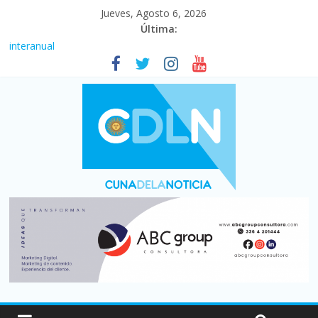
Jueves, Agosto 6, 2026
Última:
Fuerte caída de la venta de autos usados en julio: bajó un 12,6%
interanual
Central venció 1 a 0 al River de Coudet en el Monumental
La morosidad alcanzó su nivel más alto en dos décadas y ya
afecta a 400 mil deudores en Santa Fe
Desde que asumió Milei cerraron 41.000 kioscos: el sector
denuncia crisis como en 2001
Vacaciones de invierno con más movimiento y consumo
turístico: 4,6 millones de personas viajaron por el país, un 5,9%
más que en 2025