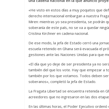
una cadena nacional en la que anunció proyec
«He visto en estos días a muy poquitos que defe
derecho internacional embargan a nuestra Fragat
Miren: mientras yo sea presidenta, se podrán qued
soberanía de este país, no se va a quedar ningún
Cristina Kirchner en cadena nacional.
De ese modo, la jefa de Estado cerró una jornada
escuela retenido en Ghana será evacuada el próx
gestiones ante las Naciones Unidas para que med
«El día que yo deje de ser presidenta ya no ser
también del que los vote. Hay que empezar a t
también por los que votamos. Todos deben ser 
soberanos», completó la jefa de Estado.
La Fragata Libertad se encuentra retenida en Gh
acreedores que no ingresaron en las dos etapas
En las últimas horas, el Poder Ejecutivo ordenó 