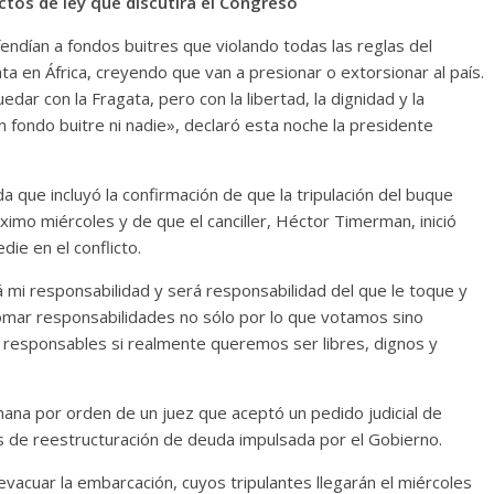
tos de ley que discutirá el Congreso
ndían a fondos buitres que violando todas las reglas del
a en África, creyendo que van a presionar o extorsionar al país.
ar con la Fragata, pero con la libertad, la dignidad y la
 fondo buitre ni nadie», declaró esta noche la presidente
 que incluyó la confirmación de que la tripulación del buque
imo miércoles y de que el canciller, Héctor Timerman, inició
ie en el conflicto.
á mi responsabilidad y será responsabilidad del que le toque y
omar responsabilidades no sólo por lo que votamos sino
responsables si realmente queremos ser libres, dignos y
ana por orden de un juez que aceptó un pedido judicial de
 de reestructuración de deuda impulsada por el Gobierno.
evacuar la embarcación, cuyos tripulantes llegarán el miércoles