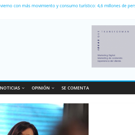
 Milei cerraron 41.000 kioscos: el sector denuncia crisis como en 2
nvierno con más movimiento y consumo turístico: 4,6 millones de per
o logró un récord histórico de exportaciones en el primer semestre d
nal: Falleció Jorge Messi, el papá de Leo
canzó su nivel más alto en dos décadas y ya afecta a 400 mil deudor
NOTICIAS
OPINIÓN
SE COMENTA