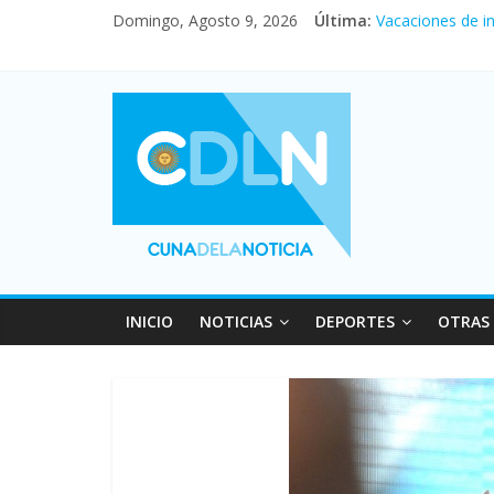
Desde que asumió
Domingo, Agosto 9, 2026
Última:
Vacaciones de i
El agro argentin
Duelo internacio
La morosidad al
INICIO
NOTICIAS
DEPORTES
OTRAS 