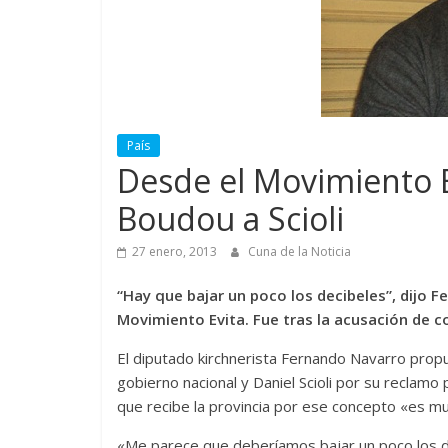
País
Desde el Movimiento Ev
Boudou a Scioli
27 enero, 2013
Cuna de la Noticia
“Hay que bajar un poco los decibeles”, dijo F
Movimiento Evita. Fue tras la acusación de c
El diputado kirchnerista Fernando Navarro propu
gobierno nacional y Daniel Scioli por su reclamo p
que recibe la provincia por ese concepto «es mu
«Me parece que deberíamos bajar un poco los d