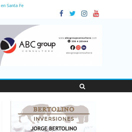
 en Santa Fe
01
nas viajaron por el país, un 5,9% más que en 2025