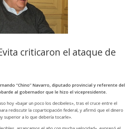
ita criticaron el ataque de
ernando “Chino” Navarro, diputado provincial y referente del
obarde al gobernador que le hizo el vicepresidente.
so hoy «bajar un poco los decibeles», tras el cruce entre el
ara rediscutir la coparticipación federal, y afirmó que el dinero
y superior a lo que debería tocarle».
ecibles, arrancamos el año con mucha velocidad», expresó el