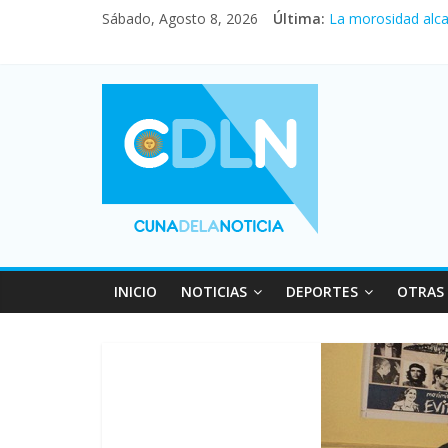
Sábado, Agosto 8, 2026
Última:
Central venció 1 
La morosidad alca
Desde que asumió 
Vacaciones de inv
Fuerte caída de la
INICIO
NOTICIAS
DEPORTES
OTRAS 