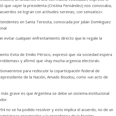
stó que «ayer la presidenta (Cristina Fernández) nos convocaba,
s acuerdos se logran con actitudes serenas, con sensatez».
intendentes en Santa Teresita, convocada por Julián Domínguez
onal.
n evitar cualquier enfrentamiento directo que le regale la
iento Evita de Emilio Pérsico, expresó que «la sociedad espera
roblemas» y afirmó que «hay mucha urgencia electoral».
 bonaerense para rediscutir la coparticipación federal de
icepresidente de la Nación, Amado Boudou, como «un acto de
 más grave es que Argentina se debe un sistema institucional
ador.
94 no se ha podido resolver y esto implica el acuerdo, no de un
islaturas provinciales y la presidencia de la Nación».