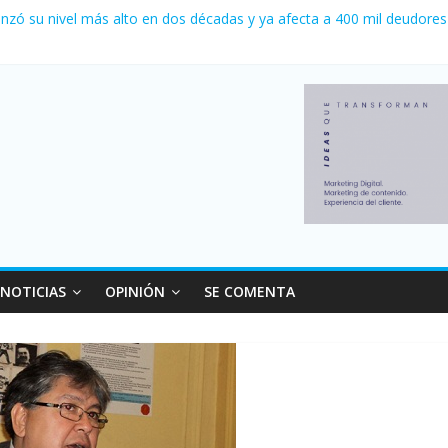
a 0 al River de Coudet en el Monumental
nzó su nivel más alto en dos décadas y ya afecta a 400 mil deudores
Milei cerraron 41.000 kioscos: el sector denuncia crisis como en 20
ierno con más movimiento y consumo turístico: 4,6 millones de perso
 venta de autos usados en julio: bajó un 12,6% interanual
NOTICIAS
OPINIÓN
SE COMENTA