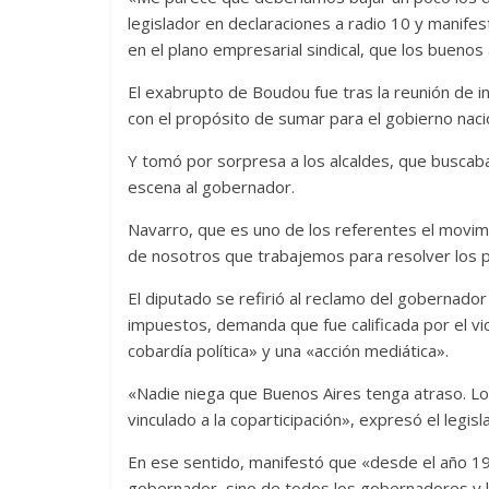
legislador en declaraciones a radio 10 y manife
en el plano empresarial sindical, que los bueno
El exabrupto de Boudou fue tras la reunión de 
con el propósito de sumar para el gobierno naci
Y tomó por sorpresa a los alcaldes, que buscaba
escena al gobernador.
Navarro, que es uno de los referentes el movim
de nosotros que trabajemos para resolver los p
El diputado se refirió al reclamo del gobernador
impuestos, demanda que fue calificada por el v
cobardía política» y una «acción mediática».
«Nadie niega que Buenos Aires tenga atraso. Lo
vinculado a la coparticipación», expresó el legisl
En ese sentido, manifestó que «desde el año 19
gobernador, sino de todos los gobernadores y leg