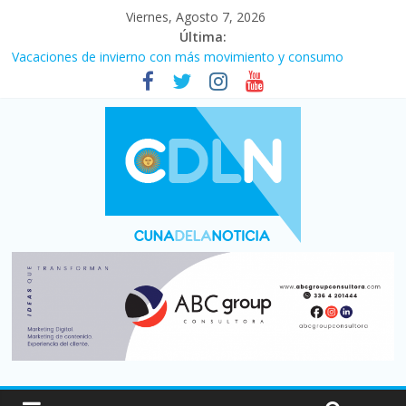
Viernes, Agosto 7, 2026
Última:
Vacaciones de invierno con más movimiento y consumo
turístico: 4,6 millones de personas viajaron por el país, un 5,9%
más que en 2025
Fuerte caída de la venta de autos usados en julio: bajó un 12,6%
interanual
Central venció 1 a 0 al River de Coudet en el Monumental
La morosidad alcanzó su nivel más alto en dos décadas y ya
afecta a 400 mil deudores en Santa Fe
Desde que asumió Milei cerraron 41.000 kioscos: el sector
denuncia crisis como en 2001