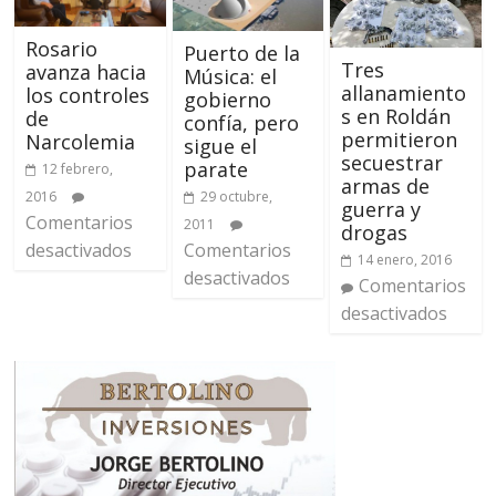
Rosario
Puerto de la
Tres
avanza hacia
Música: el
allanamiento
los controles
gobierno
s en Roldán
de
confía, pero
permitieron
Narcolemia
sigue el
secuestrar
parate
12 febrero,
armas de
29 octubre,
2016
guerra y
Comentarios
2011
drogas
Comentarios
desactivados
14 enero, 2016
desactivados
Comentarios
desactivados