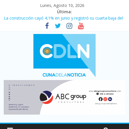
Lunes, Agosto 10, 2026
Última:
El agro argentino logró un récord histórico de exportaciones en
el primer semestre de 2026
La construcción cayó 4,1% en junio y registró su cuarta baja del
año
El consumo sigue frenado: las ventas minoristas cayeron 3,8 en
julio y acumulan siete meses en baja
Newell’s cayó 2 a 1 ante Defensa y Justicia en Florencio Varela
por la cuarta fecha del Clausura
Milei y los errores no forzados