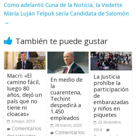
Como adelantó Cuna de la Noticia, la Vedette
María Luján Telpuk sería Candidata de Salomón
→
También te puede gustar
Macri: «El
La Justicia
En medio de
camino fácil,
prohíbe la
la
luego 80
participación
cuarentena,
años, dejó un
de
Techint
país que no
embarazadas
despedirá a
tiene ni
y niños en
1.450
cloacas»
piquetes
empleados
6 mayo, 2019
22 diciembre,
28 marzo, 2020
Comentarios
2014
Comentarios