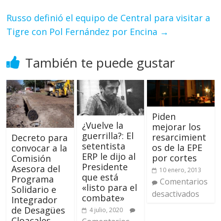
Russo definió el equipo de Central para visitar a
Tigre con Pol Fernández por Encina
→
También te puede gustar
Piden
¿Vuelve la
mejorar los
guerrilla?: El
resarcimient
Decreto para
setentista
os de la EPE
convocar a la
ERP le dijo al
por cortes
Comisión
Presidente
Asesora del
10 enero, 2013
que está
Programa
Comentarios
«listo para el
Solidario e
desactivados
combate»
Integrador
de Desagües
4 julio, 2020
Cloacales