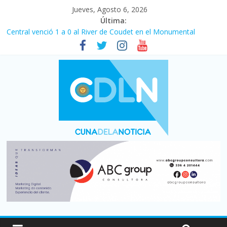
Jueves, Agosto 6, 2026
Última:
Fuerte caída de la venta de autos usados en julio: bajó un 12,6%
interanual
Central venció 1 a 0 al River de Coudet en el Monumental
La morosidad alcanzó su nivel más alto en dos décadas y ya
afecta a 400 mil deudores en Santa Fe
Desde que asumió Milei cerraron 41.000 kioscos: el sector
denuncia crisis como en 2001
Vacaciones de invierno con más movimiento y consumo
turístico: 4,6 millones de personas viajaron por el país, un 5,9%
más que en 2025