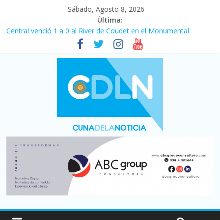
Sábado, Agosto 8, 2026
Última:
Central venció 1 a 0 al River de Coudet en el Monumental
La morosidad alcanzó su nivel más alto en dos décadas y ya
afecta a 400 mil deudores en Santa Fe
Desde que asumió Milei cerraron 41.000 kioscos: el sector
denuncia crisis como en 2001
Vacaciones de invierno con más movimiento y consumo
turístico: 4,6 millones de personas viajaron por el país, un 5,9%
más que en 2025
Fuerte caída de la venta de autos usados en julio: bajó un 12,6%
interanual