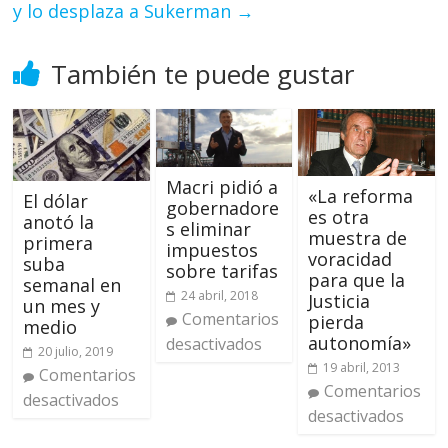
y lo desplaza a Sukerman
→
También te puede gustar
Macri pidió a
«La reforma
El dólar
gobernadore
es otra
anotó la
s eliminar
muestra de
primera
impuestos
voracidad
suba
sobre tarifas
para que la
semanal en
24 abril, 2018
Justicia
un mes y
Comentarios
pierda
medio
autonomía»
desactivados
20 julio, 2019
19 abril, 2013
Comentarios
Comentarios
desactivados
desactivados