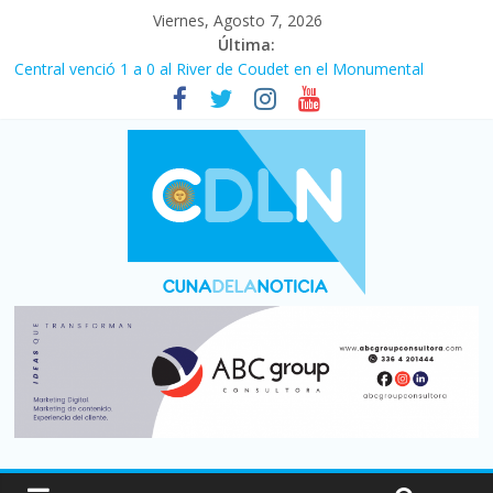
Viernes, Agosto 7, 2026
Última:
Fuerte caída de la venta de autos usados en julio: bajó un 12,6%
interanual
Central venció 1 a 0 al River de Coudet en el Monumental
La morosidad alcanzó su nivel más alto en dos décadas y ya
afecta a 400 mil deudores en Santa Fe
Desde que asumió Milei cerraron 41.000 kioscos: el sector
denuncia crisis como en 2001
Vacaciones de invierno con más movimiento y consumo
turístico: 4,6 millones de personas viajaron por el país, un 5,9%
más que en 2025