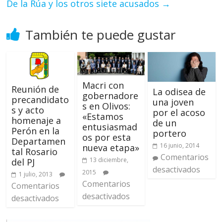
De la Rúa y los otros siete acusados
→
También te puede gustar
Macri con
Reunión de
La odisea de
gobernadore
precandidato
una joven
s en Olivos:
s y acto
por el acoso
«Estamos
homenaje a
de un
entusiasmad
Perón en la
portero
os por esta
Departamen
16 junio, 2014
nueva etapa»
tal Rosario
Comentarios
13 diciembre,
del PJ
desactivados
2015
1 julio, 2013
Comentarios
Comentarios
desactivados
desactivados