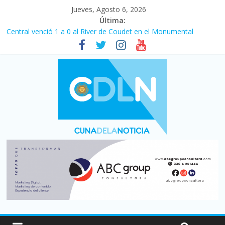
Jueves, Agosto 6, 2026
Última:
Fuerte caída de la venta de autos usados en julio: bajó un 12,6%
interanual
Central venció 1 a 0 al River de Coudet en el Monumental
La morosidad alcanzó su nivel más alto en dos décadas y ya
afecta a 400 mil deudores en Santa Fe
Desde que asumió Milei cerraron 41.000 kioscos: el sector
denuncia crisis como en 2001
Vacaciones de invierno con más movimiento y consumo
turístico: 4,6 millones de personas viajaron por el país, un 5,9%
más que en 2025