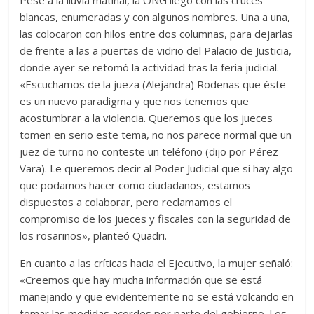
Pese a la lluvia matinal, la ONG llegó con las cruces
blancas, enumeradas y con algunos nombres. Una a una,
las colocaron con hilos entre dos columnas, para dejarlas
de frente a las a puertas de vidrio del Palacio de Justicia,
donde ayer se retomó la actividad tras la feria judicial.
«Escuchamos de la jueza (Alejandra) Rodenas que éste
es un nuevo paradigma y que nos tenemos que
acostumbrar a la violencia. Queremos que los jueces
tomen en serio este tema, no nos parece normal que un
juez de turno no conteste un teléfono (dijo por Pérez
Vara). Le queremos decir al Poder Judicial que si hay algo
que podamos hacer como ciudadanos, estamos
dispuestos a colaborar, pero reclamamos el
compromiso de los jueces y fiscales con la seguridad de
los rosarinos», planteó Quadri.
En cuanto a las críticas hacia el Ejecutivo, la mujer señaló:
«Creemos que hay mucha información que se está
manejando y que evidentemente no se está volcando en
tomar las medidas acordes por parte del gobierno. Los