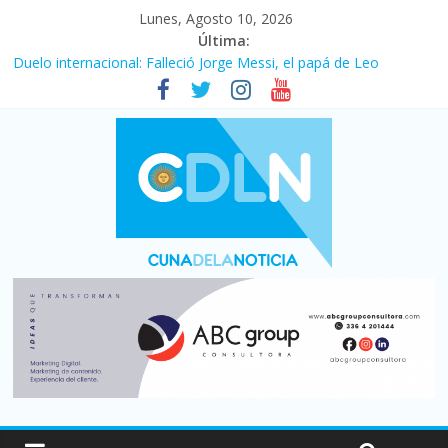
Lunes, Agosto 10, 2026
Última:
Duelo internacional: Falleció Jorge Messi, el papá de Leo
El consumo sigue frenado: las ventas minoristas cayeron 3,8 en
julio y acumulan siete meses en baja
Newell’s cayó 2 a 1 ante Defensa y Justicia en Florencio Varela
por la cuarta fecha del Clausura
El agro argentino logró un récord histórico de exportaciones en
el primer semestre de 2026
La construcción cayó 4,1% en junio y registró su cuarta baja del
año