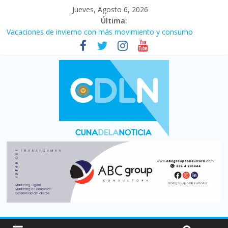
Jueves, Agosto 6, 2026
Última:
En un partidazo, Newell’s empató 2 a 2 con Boca en el Coloso
del Parque
Vacaciones de invierno con más movimiento y consumo
turístico: 4,6 millones de personas viajaron por el país, un 5,9%
más que en 2025
Fuerte caída de la venta de autos usados en julio: bajó un 12,6%
interanual
Central venció 1 a 0 al River de Coudet en el Monumental
Pullaro mejora sus relaciones con el Gobierno nacional