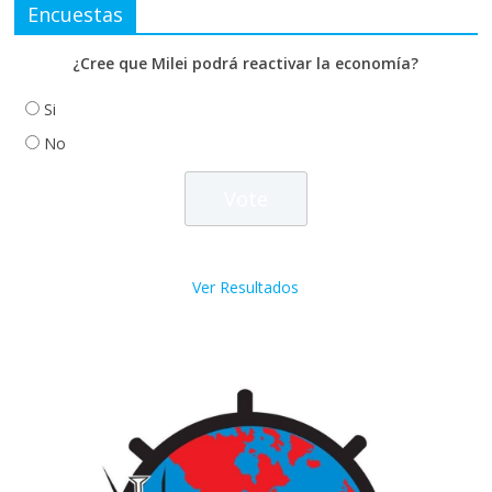
Encuestas
¿Cree que Milei podrá reactivar la economía?
Si
No
Ver Resultados