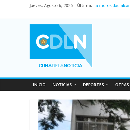
Central venció 1 a
Jueves, Agosto 6, 2026
Última:
La morosidad alcan
Desde que asumió M
Vacaciones de invi
Fuerte caída de la 
INICIO
NOTICIAS
DEPORTES
OTRAS 