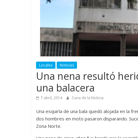
Locales
Noticias
Una nena resultó her
una balacera
7 abril, 2014
Cuna de la Noticia
Una esquirla de una bala quedó alojada en la fre
dos hombres en moto pasaron disparando. Sucedi
Zona Norte.
Una nena de cinco años fue herida por la esqui