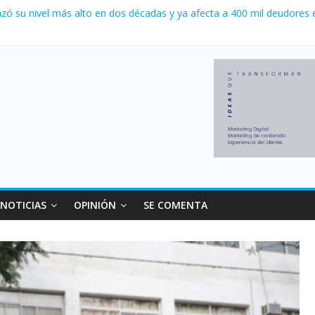
 0 al River de Coudet en el Monumental
zó su nivel más alto en dos décadas y ya afecta a 400 mil deudores 
ilei cerraron 41.000 kioscos: el sector denuncia crisis como en 2001
erno con más movimiento y consumo turístico: 4,6 millones de person
venta de autos usados en julio: bajó un 12,6% interanual
NOTICIAS
OPINIÓN
SE COMENTA