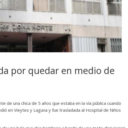
ida por quedar en medio de
nte de una chica de 5 años que estaba en la vía pública cuando
ó en Vieytes y Laguna y fue trasladada al Hospital de Niños
rla de una bala que dos hombres a bordo de una moto dispararon