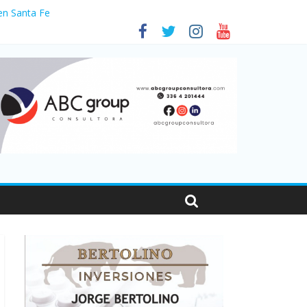
en Santa Fe
as viajaron por el país, un 5,9% más que en 2025