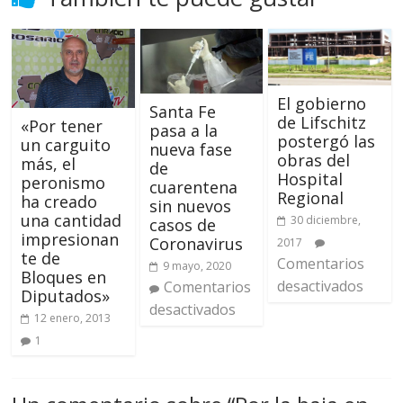
El gobierno
Santa Fe
de Lifschitz
«Por tener
pasa a la
postergó las
un carguito
nueva fase
obras del
más, el
de
Hospital
peronismo
cuarentena
Regional
ha creado
sin nuevos
una cantidad
30 diciembre,
casos de
impresionan
Coronavirus
2017
te de
Comentarios
9 mayo, 2020
Bloques en
desactivados
Comentarios
Diputados»
desactivados
12 enero, 2013
1