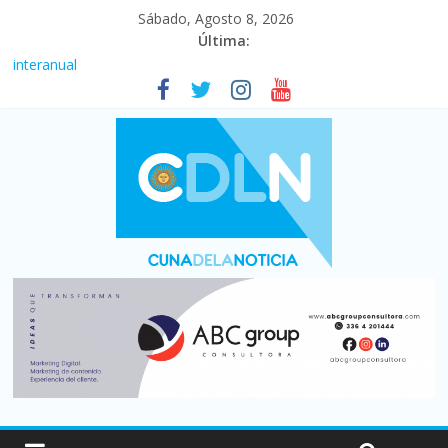
Sábado, Agosto 8, 2026
Última:
Fuerte caída de la venta de autos usados en julio: bajó un 12,6%
interanual
Central venció 1 a 0 al River de Coudet en el Monumental
La morosidad alcanzó su nivel más alto en dos décadas y ya
afecta a 400 mil deudores en Santa Fe
Desde que asumió Milei cerraron 41.000 kioscos: el sector
denuncia crisis como en 2001
Vacaciones de invierno con más movimiento y consumo
turístico: 4,6 millones de personas viajaron por el país, un 5,9%
más que en 2025