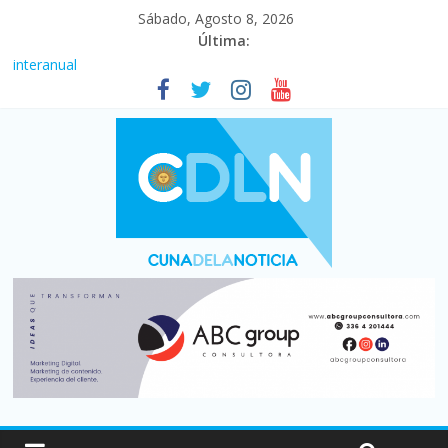
Sábado, Agosto 8, 2026
Última:
Fuerte caída de la venta de autos usados en julio: bajó un 12,6%
interanual
Central venció 1 a 0 al River de Coudet en el Monumental
La morosidad alcanzó su nivel más alto en dos décadas y ya
afecta a 400 mil deudores en Santa Fe
Desde que asumió Milei cerraron 41.000 kioscos: el sector
denuncia crisis como en 2001
Vacaciones de invierno con más movimiento y consumo
turístico: 4,6 millones de personas viajaron por el país, un 5,9%
más que en 2025