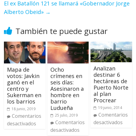
El ex Batallón 121 se llamará «Gobernador Jorge
Alberto Obeid»
→
También te puede gustar
Analizan
Mapa de
Ocho
destinar 6
votos: Javkin
crímenes en
hectáreas de
ganó en el
seis días:
Puerto Norte
centro y
Asesinaron a
al plan
Sukerman en
hombre en
Procrear
los barrios
barrio
Ludueña
19 junio, 2014
18 junio, 2019
Comentarios
Comentarios
25 julio, 2019
desactivados
Comentarios
desactivados
desactivados