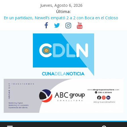
Jueves, Agosto 6, 2026
Última:
En un partidazo, Newell’s empató 2 a 2 con Boca en el Coloso
del Parque
Vacaciones de invierno con más movimiento y consumo
turístico: 4,6 millones de personas viajaron por el país, un 5,9%
más que en 2025
Fuerte caída de la venta de autos usados en julio: bajó un 12,6%
interanual
Central venció 1 a 0 al River de Coudet en el Monumental
Pullaro mejora sus relaciones con el Gobierno nacional