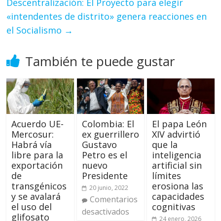
Descentralización: El Proyecto para elegir
«intendentes de distrito» genera reacciones en
el Socialismo
→
También te puede gustar
Acuerdo UE-
Colombia: El
El papa León
Mercosur:
ex guerrillero
XIV advirtió
Habrá vía
Gustavo
que la
libre para la
Petro es el
inteligencia
exportación
nuevo
artificial sin
de
Presidente
límites
transgénicos
erosiona las
20 junio, 2022
y se avalará
capacidades
Comentarios
el uso del
cognitivas
desactivados
glifosato
24 enero, 2026