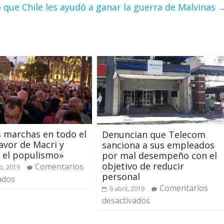
ó que Chile les ayudó a ganar la guerra de Malvinas
 marchas en todo el
Denuncian que Telecom
favor de Macri y
sanciona a sus empleados
 el populismo»
por mal desempeño con el
objetivo de reducir
Comentarios
o, 2019
personal
ados
Comentarios
9 abril, 2019
desactivados