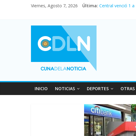
Fuerte caída de la
Viernes, Agosto 7, 2026
Última:
Central venció 1 a
La morosidad alca
Desde que asumió M
Vacaciones de invi
INICIO
NOTICIAS
DEPORTES
OTRAS 