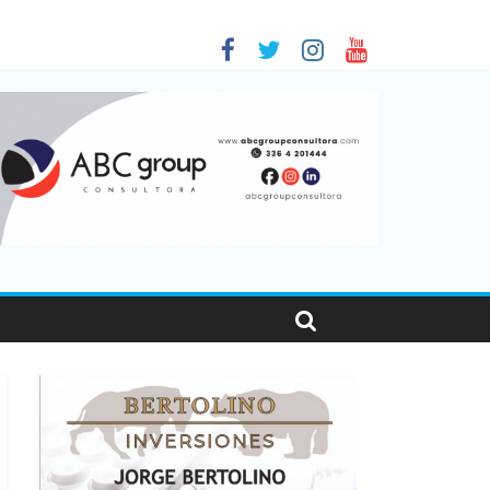
 en Santa Fe
1
nas viajaron por el país, un 5,9% más que en 2025