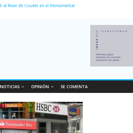
 venta de autos usados en julio: bajó un 12,6% interanual
 0 al River de Coudet en el Monumental
nzó su nivel más alto en dos décadas y ya afecta a 400 mil deudores
ilei cerraron 41.000 kioscos: el sector denuncia crisis como en 200
erno con más movimiento y consumo turístico: 4,6 millones de perso
NOTICIAS
OPINIÓN
SE COMENTA