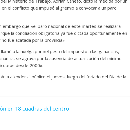
 del Ministerio de Trabajo, Adrián Caneto, dictó la medida por un
s en el conflicto que impulsó al gremio a convocar a un paro
sin embargo que «el paro nacional de este martes se realizará
orque la conciliación obligatoria ya fue dictada oportunamente en
no fue acatada por la provincia».
lamó a la huelga por «el peso del impuesto a las ganancias,
anancia, se agrava por la ausencia de actualización del mínimo
alícuotas desde 2000».
n a atender al público el jueves, luego del feriado del Día de la
ón en 18 cuadras del centro