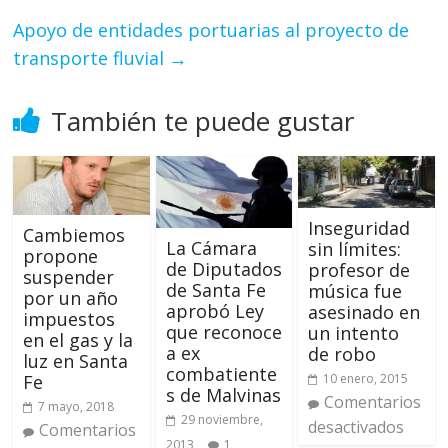
Apoyo de entidades portuarias al proyecto de
transporte fluvial
→
También te puede gustar
Inseguridad
Cambiemos
La Cámara
sin límites:
propone
de Diputados
profesor de
suspender
de Santa Fe
música fue
por un año
aprobó Ley
asesinado en
impuestos
que reconoce
un intento
en el gas y la
a ex
de robo
luz en Santa
combatiente
10 enero, 2015
Fe
s de Malvinas
Comentarios
7 mayo, 2018
29 noviembre,
desactivados
Comentarios
2013
1