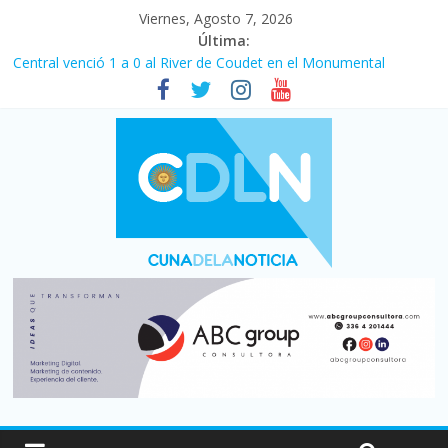
Viernes, Agosto 7, 2026
Última:
Central venció 1 a 0 al River de Coudet en el Monumental
La morosidad alcanzó su nivel más alto en dos décadas y ya
afecta a 400 mil deudores en Santa Fe
Desde que asumió Milei cerraron 41.000 kioscos: el sector
denuncia crisis como en 2001
Vacaciones de invierno con más movimiento y consumo
turístico: 4,6 millones de personas viajaron por el país, un 5,9%
más que en 2025
Fuerte caída de la venta de autos usados en julio: bajó un 12,6%
interanual