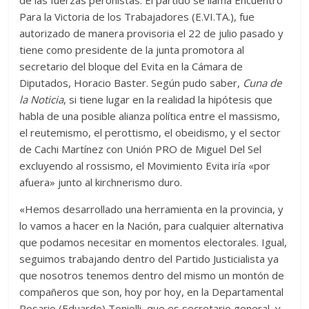
de las fuerzas peronistas. El partido se llama Encuentro
Para la Victoria de los Trabajadores (E.VI.TA.), fue
autorizado de manera provisoria el 22 de julio pasado y
tiene como presidente de la junta promotora al
secretario del bloque del Evita en la Cámara de
Diputados, Horacio Baster. Según pudo saber,
Cuna de
la Noticia
, si tiene lugar en la realidad la hipótesis que
habla de una posible alianza política entre el massismo,
el reutemismo, el perottismo, el obeidismo, y el sector
de Cachi Martínez con Unión PRO de Miguel Del Sel
excluyendo al rossismo, el Movimiento Evita iría «por
afuera» junto al kirchnerismo duro.
«Hemos desarrollado una herramienta en la provincia, y
lo vamos a hacer en la Nación, para cualquier alternativa
que podamos necesitar en momentos electorales. Igual,
seguimos trabajando dentro del Partido Justicialista ya
que nosotros tenemos dentro del mismo un montón de
compañeros que son, hoy por hoy, en la Departamental
Rosario (Eduardo) Toniolli, que es secretario general, y