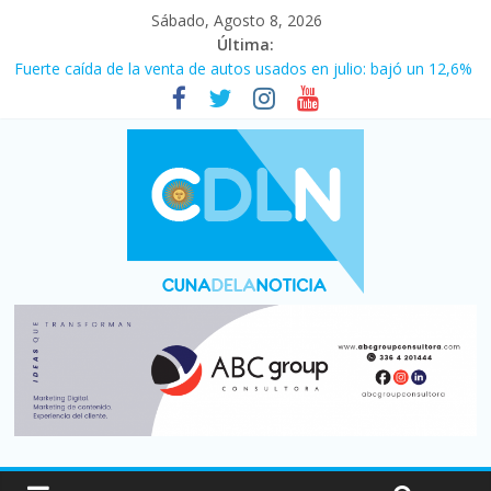
Sábado, Agosto 8, 2026
Última:
Fuerte caída de la venta de autos usados en julio: bajó un 12,6%
interanual
Central venció 1 a 0 al River de Coudet en el Monumental
La morosidad alcanzó su nivel más alto en dos décadas y ya
afecta a 400 mil deudores en Santa Fe
Desde que asumió Milei cerraron 41.000 kioscos: el sector
denuncia crisis como en 2001
Vacaciones de invierno con más movimiento y consumo
turístico: 4,6 millones de personas viajaron por el país, un 5,9%
más que en 2025