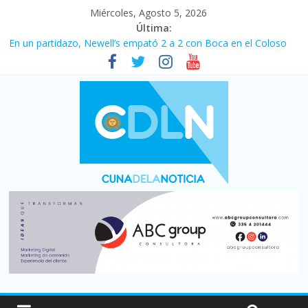
Miércoles, Agosto 5, 2026
Última:
En un partidazo, Newell’s empató 2 a 2 con Boca en el Coloso
del Parque
Vacaciones de invierno con más movimiento y consumo
turístico: 4,6 millones de personas viajaron por el país, un 5,9%
más que en 2025
Fuerte caída de la venta de autos usados en julio: bajó un 12,6%
interanual
Central venció 1 a 0 al River de Coudet en el Monumental
Pullaro mejora sus relaciones con el Gobierno nacional