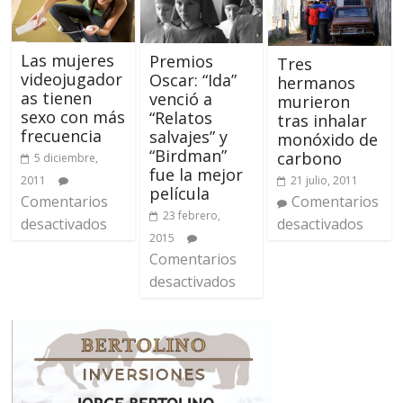
Las mujeres
Premios
Tres
videojugador
Oscar: “Ida”
hermanos
as tienen
venció a
murieron
sexo con más
“Relatos
tras inhalar
frecuencia
salvajes” y
monóxido de
“Birdman”
carbono
5 diciembre,
fue la mejor
21 julio, 2011
2011
película
Comentarios
Comentarios
23 febrero,
desactivados
desactivados
2015
Comentarios
desactivados