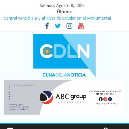
Sábado, Agosto 8, 2026
Última:
Fuerte caída de la venta de autos usados en julio: bajó un 12,6%
interanual
Central venció 1 a 0 al River de Coudet en el Monumental
La morosidad alcanzó su nivel más alto en dos décadas y ya
afecta a 400 mil deudores en Santa Fe
Desde que asumió Milei cerraron 41.000 kioscos: el sector
denuncia crisis como en 2001
Vacaciones de invierno con más movimiento y consumo
turístico: 4,6 millones de personas viajaron por el país, un 5,9%
más que en 2025