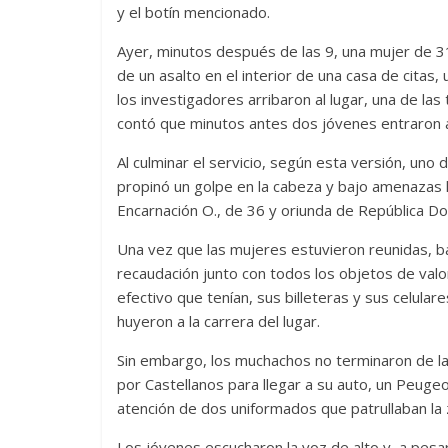
y el botín mencionado.
Ayer, minutos después de las 9, una mujer de 3
de un asalto en el interior de una casa de citas,
los investigadores arribaron al lugar, una de las
contó que minutos antes dos jóvenes entraron al
Al culminar el servicio, según esta versión, uno 
propinó un golpe en la cabeza y bajo amenazas l
Encarnación O., de 36 y oriunda de República Do
Una vez que las mujeres estuvieron reunidas, b
recaudación junto con todos los objetos de valor
efectivo que tenían, sus billeteras y sus celular
huyeron a la carrera del lugar.
Sin embargo, los muchachos no terminaron de l
por Castellanos para llegar a su auto, un Peuge
atención de dos uniformados que patrullaban la 
Los jóvenes escucharon la voz de alto y, a pesar