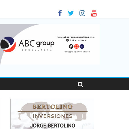
 en Santa Fe
1
nas viajaron por el país, un 5,9% más que en 2025