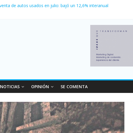
 venta de autos usados en julio: bajó un 12,6% interanual
 0 al River de Coudet en el Monumental
nzó su nivel más alto en dos décadas y ya afecta a 400 mil deudores
ilei cerraron 41.000 kioscos: el sector denuncia crisis como en 200
erno con más movimiento y consumo turístico: 4,6 millones de perso
NOTICIAS
OPINIÓN
SE COMENTA