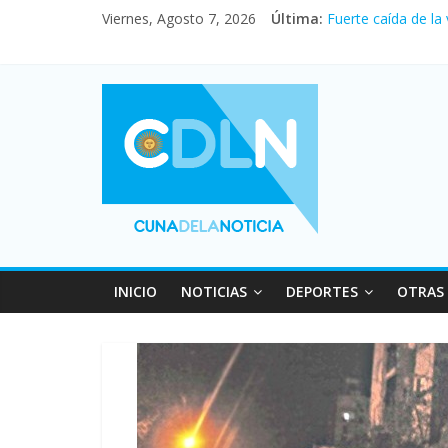
Viernes, Agosto 7, 2026
Última:
Fuerte caída de la
Central venció 1 a
La morosidad alca
Desde que asumió M
Vacaciones de invi
INICIO
NOTICIAS
DEPORTES
OTRAS 