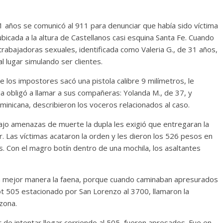
1 años se comunicó al 911 para denunciar que había sido víctima
 ubicada a la altura de Castellanos casi esquina Santa Fe. Cuando
 trabajadoras sexuales, identificada como Valeria G., de 31 años,
 lugar simulando ser clientes.
de los impostores sacó una pistola calibre 9 milímetros, le
a obligó a llamar a sus compañeras: Yolanda M., de 37, y
minicana, describieron los voceros relacionados al caso.
ajo amenazas de muerte la dupla les exigió que entregaran la
. Las víctimas acataron la orden y les dieron los 526 pesos en
es. Con el magro botín dentro de una mochila, los asaltantes
a mejor manera la faena, porque cuando caminaban apresurados
ot 505 estacionado por San Lorenzo al 3700, llamaron la
zona.
 de intentar llegar corriendo al 505, fueron apresados. Fue en