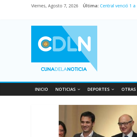
Fuerte caída de la
Viernes, Agosto 7, 2026
Última:
Central venció 1 a
La morosidad alca
Desde que asumió M
Vacaciones de invi
INICIO
NOTICIAS
DEPORTES
OTRAS 