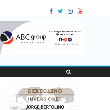
 en Santa Fe
1
nas viajaron por el país, un 5,9% más que en 2025