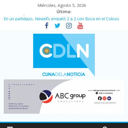
Miércoles, Agosto 5, 2026
Última:
Pullaro mejora sus relaciones con el Gobierno nacional
En un partidazo, Newell’s empató 2 a 2 con Boca en el Coloso
del Parque
Vacaciones de invierno con más movimiento y consumo
turístico: 4,6 millones de personas viajaron por el país, un 5,9%
más que en 2025
Fuerte caída de la venta de autos usados en julio: bajó un 12,6%
interanual
Central venció 1 a 0 al River de Coudet en el Monumental