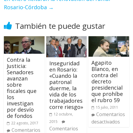
Rosario-Córdoba
→
También te puede gustar
Contra la
Agapito
Inseguridad
Justicia:
Blanco, en
en Rosario:
Senadores
contra del
«Cuando la
avanzan
decreto
patronal
sobre
presidencial
duerme, la
fiscales que
que prohíbe
vida de los
los
el rubro 59
trabajadores
investigan
corre riesgo»
15 julio, 2011
por desvío
Comentarios
12 octubre,
de fondos
desactivados
2015
22 agosto, 2017
Comentarios
Comentarios