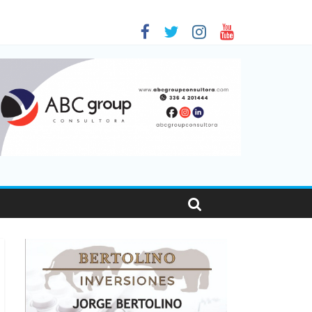
 en Santa Fe
1
nas viajaron por el país, un 5,9% más que en 2025