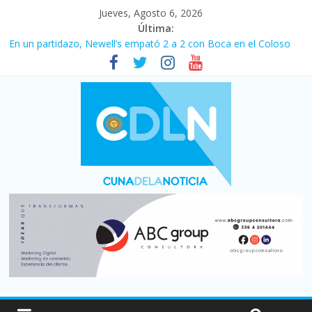
Jueves, Agosto 6, 2026
Última:
Pullaro mejora sus relaciones con el Gobierno nacional
En un partidazo, Newell’s empató 2 a 2 con Boca en el Coloso
del Parque
Vacaciones de invierno con más movimiento y consumo
turístico: 4,6 millones de personas viajaron por el país, un 5,9%
más que en 2025
Fuerte caída de la venta de autos usados en julio: bajó un 12,6%
interanual
Central venció 1 a 0 al River de Coudet en el Monumental