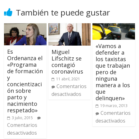
También te puede gustar
«Vamos a
Es
Miguel
defender a
Ordenanza el
Lifschitz se
los taxistas
«Programa
contagió
que trabajan
de formación
coronavirus
pero de
y
ninguna
11 abril, 2021
concientizaci
manera a los
Comentarios
ón sobre
que
desactivados
parto y
delinquen»
nacimiento
19 marzo, 2013
respetado»
Comentarios
3 julio, 2015
desactivados
Comentarios
desactivados