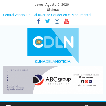
Jueves, Agosto 6, 2026
Última:
Fuerte caída de la venta de autos usados en julio: bajó un 12,6%
interanual
Central venció 1 a 0 al River de Coudet en el Monumental
Pullaro mejora sus relaciones con el Gobierno nacional
En un partidazo, Newell’s empató 2 a 2 con Boca en el Coloso
del Parque
Vacaciones de invierno con más movimiento y consumo
turístico: 4,6 millones de personas viajaron por el país, un 5,9%
más que en 2025