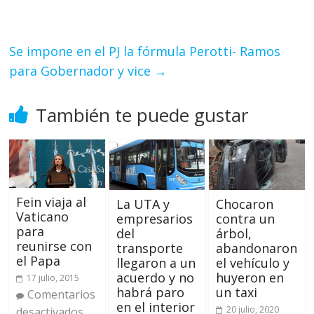
Se impone en el PJ la fórmula Perotti- Ramos
para Gobernador y vice
→
También te puede gustar
Fein viaja al
La UTA y
Chocaron
Vaticano
empresarios
contra un
para
del
árbol,
reunirse con
transporte
abandonaron
el Papa
llegaron a un
el vehículo y
acuerdo y no
huyeron en
17 julio, 2015
habrá paro
un taxi
Comentarios
en el interior
20 julio, 2020
desactivados