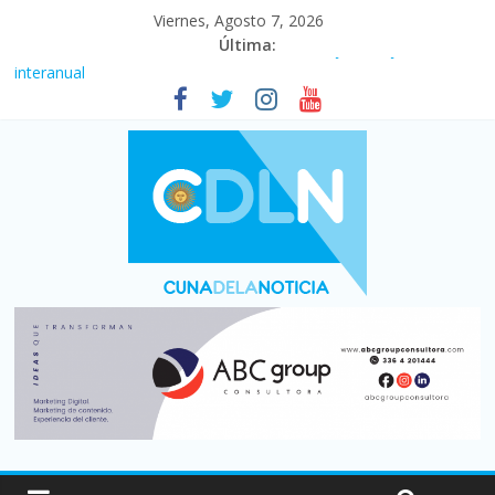
Viernes, Agosto 7, 2026
Última:
Fuerte caída de la venta de autos usados en julio: bajó un 12,6%
interanual
Central venció 1 a 0 al River de Coudet en el Monumental
La morosidad alcanzó su nivel más alto en dos décadas y ya
afecta a 400 mil deudores en Santa Fe
Desde que asumió Milei cerraron 41.000 kioscos: el sector
denuncia crisis como en 2001
Vacaciones de invierno con más movimiento y consumo
turístico: 4,6 millones de personas viajaron por el país, un 5,9%
más que en 2025